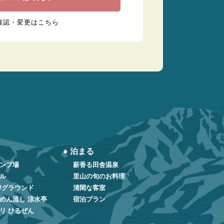
確認・変更はこちら
● 泊まる
ンプ場
薪香る田舎温泉
ル
里山の旬のお料理
/グラウンド
清閑な客室
めん流し 涼水亭
宿泊プラン
リ ひるぜん