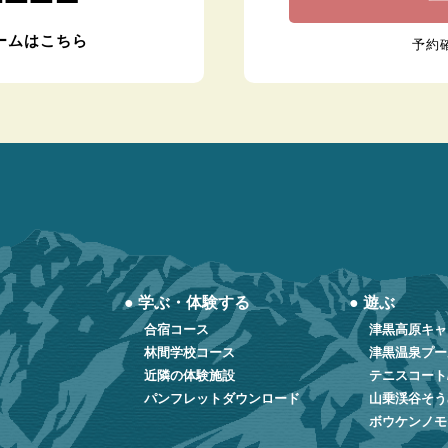
ームはこちら
予約
● 学ぶ・体験する
● 遊ぶ
合宿コース
津黒高原キャ
林間学校コース
津黒温泉プー
近隣の体験施設
テニスコート
パンフレットダウンロード
山乗渓谷そう
ボウケンノモ